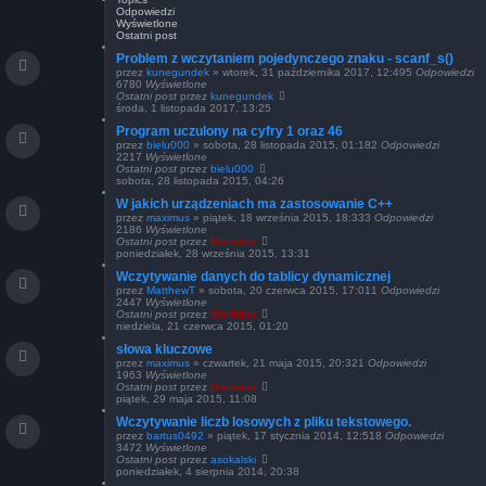
w
Odpowiedzi
a
Wyświetlone
Ostatni post
n
s
Problem z wczytaniem pojedynczego znaku - scanf_s()
o
przez
kunegundek
»
wtorek, 31 października 2017, 12:49
5
Odpowiedzi
w
6780
Wyświetlone
Ostatni post
przez
kunegundek
a
środa, 1 listopada 2017, 13:25
n
e
Program uczulony na cyfry 1 oraz 46
przez
bielu000
»
sobota, 28 listopada 2015, 01:18
2
Odpowiedzi
2217
Wyświetlone
Ostatni post
przez
bielu000
sobota, 28 listopada 2015, 04:26
W jakich urządzeniach ma zastosowanie C++
przez
maximus
»
piątek, 18 września 2015, 18:33
3
Odpowiedzi
2186
Wyświetlone
Ostatni post
przez
Morfidon
poniedziałek, 28 września 2015, 13:31
Wczytywanie danych do tablicy dynamicznej
przez
MatthewT
»
sobota, 20 czerwca 2015, 17:01
1
Odpowiedzi
2447
Wyświetlone
Ostatni post
przez
Morfidon
niedziela, 21 czerwca 2015, 01:20
słowa kluczowe
przez
maximus
»
czwartek, 21 maja 2015, 20:32
1
Odpowiedzi
1963
Wyświetlone
Ostatni post
przez
Morfidon
piątek, 29 maja 2015, 11:08
Wczytywanie liczb losowych z pliku tekstowego.
przez
bartus0492
»
piątek, 17 stycznia 2014, 12:51
8
Odpowiedzi
3472
Wyświetlone
Ostatni post
przez
asokalski
poniedziałek, 4 sierpnia 2014, 20:38