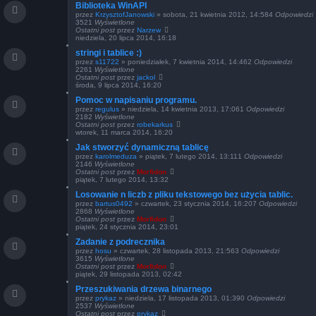
Biblioteka WinAPI
przez
KrzysztofJanowski
»
sobota, 21 kwietnia 2012, 14:58
4
Odpowiedzi
3521
Wyświetlone
Ostatni post
przez
Narzew
niedziela, 20 lipca 2014, 16:18
stringi i tablice :)
przez
s11722
»
poniedziałek, 7 kwietnia 2014, 14:46
2
Odpowiedzi
2261
Wyświetlone
Ostatni post
przez
jackol
środa, 9 lipca 2014, 16:20
Pomoc w napisaniu programu.
przez
regulus
»
niedziela, 14 kwietnia 2013, 17:06
1
Odpowiedzi
2182
Wyświetlone
Ostatni post
przez
robekarkus
wtorek, 11 marca 2014, 16:20
Jak stworzyć dynamiczną tablicę
przez
karolmeduza
»
piątek, 7 lutego 2014, 13:11
1
Odpowiedzi
2146
Wyświetlone
Ostatni post
przez
Morfidon
piątek, 7 lutego 2014, 13:32
Losowanie n liczb z pliku tekstowego bez użycia tablic.
przez
bartus0492
»
czwartek, 23 stycznia 2014, 16:20
7
Odpowiedzi
2868
Wyświetlone
Ostatni post
przez
Morfidon
piątek, 24 stycznia 2014, 23:01
Zadanie z podrecznika
przez
hosu
»
czwartek, 28 listopada 2013, 21:56
3
Odpowiedzi
3615
Wyświetlone
Ostatni post
przez
Morfidon
piątek, 29 listopada 2013, 02:42
Przeszukiwania drzewa binarnego
przez
prykaz
»
niedziela, 17 listopada 2013, 01:39
0
Odpowiedzi
2537
Wyświetlone
Ostatni post
przez
prykaz