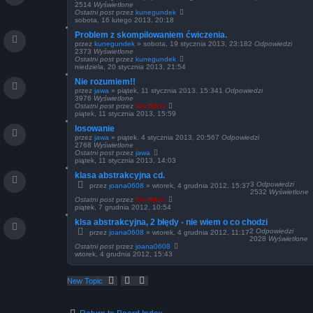
2514
Wyświetlone
Ostatni post
przez
kunegundek
sobota, 16 lutego 2013, 20:18
Problem z skompilowaniem ćwiczenia.
przez
kunegundek
»
sobota, 19 stycznia 2013, 23:18
2
Odpowiedzi
2373
Wyświetlone
Ostatni post
przez
kunegundek
niedziela, 20 stycznia 2013, 21:54
Nie rozumiem!!
przez
jawa
»
piątek, 11 stycznia 2013, 15:34
1
Odpowiedzi
3976
Wyświetlone
Ostatni post
przez
Morfidon
piątek, 11 stycznia 2013, 15:59
losowanie
przez
jawa
»
piątek, 4 stycznia 2013, 20:56
7
Odpowiedzi
2768
Wyświetlone
Ostatni post
przez
jawa
piątek, 11 stycznia 2013, 14:03
klasa abstrakcyjna cd.
3
Odpowiedzi
przez
joana0608
»
wtorek, 4 grudnia 2012, 15:37
2532
Wyświetlone
Ostatni post
przez
Morfidon
piątek, 7 grudnia 2012, 10:54
klsa abstrakcyjna, 2 błędy - nie wiem o co chodzi
2
Odpowiedzi
przez
joana0608
»
wtorek, 4 grudnia 2012, 11:17
2028
Wyświetlone
Ostatni post
przez
joana0608
wtorek, 4 grudnia 2012, 15:43
New Topic