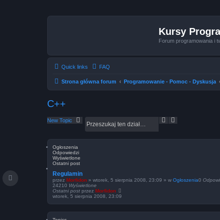
Kursy Progr
Forum programowania i t
Quick links
FAQ
Strona główna forum
Programowanie - Pomoc - Dyskusja
C++
S
W
New Topic
z
y
u
s
k
z
a
u
Ogłoszenia
Odpowiedzi
j
k
Wyświetlone
i
Ostatni post
w
Regulamin
a
przez
Morfidon
»
wtorek, 5 sierpnia 2008, 23:09
» w
Ogłoszenia
0
Odpowi
n
24210
Wyświetlone
i
Ostatni post
przez
Morfidon
e
wtorek, 5 sierpnia 2008, 23:09
z
a
a
Topics