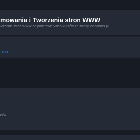
amowania i Tworzenia stron WWW
worzenia stron WWW na podstawie video kursów ze strony videokurs.pl
C++
edzi