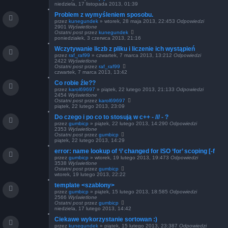
niedziela, 17 listopada 2013, 01:39
Problem z wymyśleniem sposobu.
przez
kunegundek
»
wtorek, 28 maja 2013, 22:45
3
Odpowiedzi
2901
Wyświetlone
Ostatni post
przez
kunegundek
poniedziałek, 3 czerwca 2013, 21:16
Wczytywanie liczb z pliku i liczenie ich wystąpień
przez
raf_raf99
»
czwartek, 7 marca 2013, 13:21
2
Odpowiedzi
2422
Wyświetlone
Ostatni post
przez
raf_raf99
czwartek, 7 marca 2013, 13:42
Co robie źle??
przez
karol69697
»
piątek, 22 lutego 2013, 21:13
3
Odpowiedzi
2454
Wyświetlone
Ostatni post
przez
karol69697
piątek, 22 lutego 2013, 23:09
Do czego i po co to stosują w c++ - /// - ?
przez
gumbicp
»
piątek, 22 lutego 2013, 14:29
0
Odpowiedzi
2353
Wyświetlone
Ostatni post
przez
gumbicp
piątek, 22 lutego 2013, 14:29
error: name lookup of ‘i’ changed for ISO ‘for’ scoping [-f
przez
gumbicp
»
wtorek, 19 lutego 2013, 19:47
3
Odpowiedzi
3538
Wyświetlone
Ostatni post
przez
gumbicp
wtorek, 19 lutego 2013, 22:22
template <szablony>
przez
gumbicp
»
piątek, 15 lutego 2013, 18:58
5
Odpowiedzi
2566
Wyświetlone
Ostatni post
przez
gumbicp
niedziela, 17 lutego 2013, 14:42
Ciekawe wykorzystanie sortowan :)
przez
kunegundek
»
piątek, 15 lutego 2013, 23:38
7
Odpowiedzi