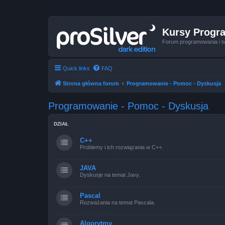
Kursy Progr
Forum programowania i t
Quick links
FAQ
Strona główna forum
Programowanie - Pomoc - Dyskusja
Programowanie - Pomoc - Dyskusja
DZIAŁ
C++
Problemy i ich rozwiązania w C++.
JAVA
Dyskusje na temat Javy.
Pascal
Rozważania na temat Pascala.
Algorytmy