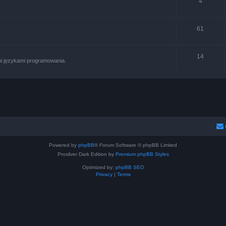
4
61
14
i językami programowania.
Powered by
phpBB
® Forum Software © phpBB Limited
Prosilver Dark Edition by
Premium phpBB Styles
Optimized by:
phpBB SEO
Privacy
|
Terms