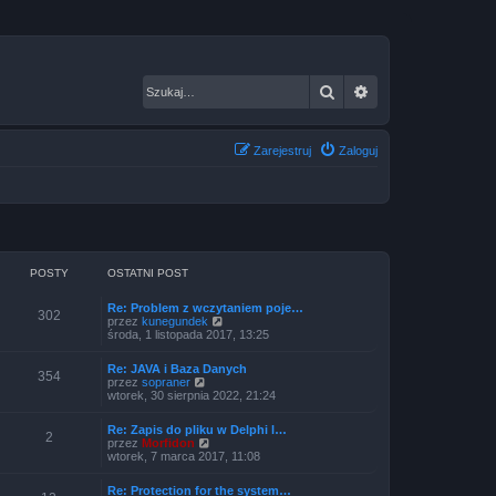
Szukaj
Wyszukiwanie za
Zarejestruj
Zaloguj
POSTY
OSTATNI POST
Re: Problem z wczytaniem poje…
302
Z
przez
kunegundek
o
środa, 1 listopada 2017, 13:25
b
a
Re: JAVA i Baza Danych
c
354
Z
przez
sopraner
z
o
wtorek, 30 sierpnia 2022, 21:24
n
b
a
a
j
Re: Zapis do pliku w Delphi l…
c
2
n
Z
przez
Morfidon
z
o
o
wtorek, 7 marca 2017, 11:08
n
w
b
a
s
a
j
Re: Protection for the system…
z
c