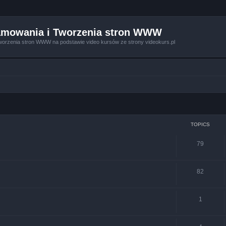
amowania i Tworzenia stron WWW
worzenia stron WWW na podstawie video kursów ze strony videokurs.pl
TOPICS
79
82
1