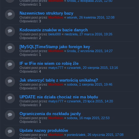
Ostatni post przez
Morfidon
«
środa, 2 listopada 2016, 12:50
Odpowiedzi:
1
Nazewnictwo struktury bazy
Ostatni post przez
Morfidon
«
wtorek, 26 kwietnia 2016, 12:08
Odpowiedzi:
3
Kodowanie znaków w bazie danych
Ostatni post przez
bielu000
«
niedziela, 27 marca 2016, 19:26
Odpowiedzi:
2
[MySQL]TimeStamp jako foreign key
Ostatni post przez
Morfidon
«
środa, 2 września 2015, 14:27
Odpowiedzi:
1
IF w IFie nie wiem co robię źle
Ostatni post przez
matys777
«
czwartek, 20 sierpnia 2015, 13:16
Odpowiedzi:
4
Jak stworzyć tablę z wartością unikalną?
Ostatni post przez
Morfidon
«
sobota, 1 sierpnia 2015, 19:46
Odpowiedzi:
3
UPDATE nie działa chociaż nie ma błędu
Ostatni post przez
matys777
«
czwartek, 23 lipca 2015, 14:20
Odpowiedzi:
3
Ograniczenia do rozkładu jazdy
Ostatni post przez
Morfidon
«
sobota, 16 maja 2015, 22:53
Odpowiedzi:
1
Update nazwy produktów
Ostatni post przez
Morfidon
«
poniedziałek, 26 stycznia 2015, 17:08
Odpowiedzi:
3