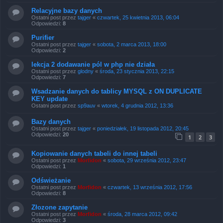
Relacyjne bazy danych
Ostatni post przez
tajger
«
czwartek, 25 kwietnia 2013, 06:04
Odpowiedzi:
8
Purifier
Ostatni post przez
tajger
«
sobota, 2 marca 2013, 18:00
Odpowiedzi:
2
lekcja 2 dodawanie pól w php nie działa
Ostatni post przez
glodny
«
środa, 23 stycznia 2013, 22:15
Odpowiedzi:
7
Wsadzanie danych do tablicy MYSQL z ON DUPLICATE
KEY update
Ostatni post przez
sp9auv
«
wtorek, 4 grudnia 2012, 13:36
Bazy danych
Ostatni post przez
tajger
«
poniedziałek, 19 listopada 2012, 20:45
Odpowiedzi:
20
1
2
3
Kopiowanie danych tabeli do innej tabeli
Ostatni post przez
Morfidon
«
sobota, 29 września 2012, 23:47
Odpowiedzi:
1
Odświeżanie
Ostatni post przez
Morfidon
«
czwartek, 13 września 2012, 17:56
Odpowiedzi:
8
Złozone zapytanie
Ostatni post przez
Morfidon
«
środa, 28 marca 2012, 09:42
Odpowiedzi:
3