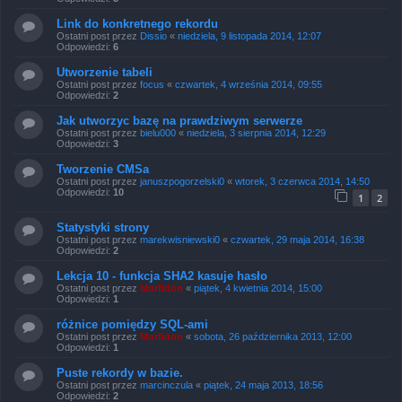
Link do konkretnego rekordu
Ostatni post przez
Dissio
«
niedziela, 9 listopada 2014, 12:07
Odpowiedzi:
6
Utworzenie tabeli
Ostatni post przez
focus
«
czwartek, 4 września 2014, 09:55
Odpowiedzi:
2
Jak utworzyc bazę na prawdziwym serwerze
Ostatni post przez
bielu000
«
niedziela, 3 sierpnia 2014, 12:29
Odpowiedzi:
3
Tworzenie CMSa
Ostatni post przez
januszpogorzelski0
«
wtorek, 3 czerwca 2014, 14:50
Odpowiedzi:
10
1
2
Statystyki strony
Ostatni post przez
marekwisniewski0
«
czwartek, 29 maja 2014, 16:38
Odpowiedzi:
2
Lekcja 10 - funkcja SHA2 kasuje hasło
Ostatni post przez
Morfidon
«
piątek, 4 kwietnia 2014, 15:00
Odpowiedzi:
1
różnice pomiędzy SQL-ami
Ostatni post przez
Morfidon
«
sobota, 26 października 2013, 12:00
Odpowiedzi:
1
Puste rekordy w bazie.
Ostatni post przez
marcinczula
«
piątek, 24 maja 2013, 18:56
Odpowiedzi:
2