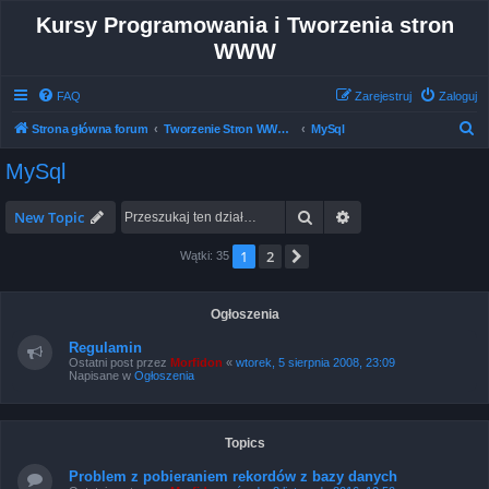
Kursy Programowania i Tworzenia stron
WWW
FAQ
Zarejestruj
Zaloguj
S
Strona główna forum
Tworzenie Stron WWW - Pomoc - Dyskusja
MySql
z
MySql
u
k
Szukaj
Wyszukiwanie zaa
New Topic
a
1
2
Następna strona
Wątki: 35
j
Ogłoszenia
Regulamin
Ostatni post przez
Morfidon
«
wtorek, 5 sierpnia 2008, 23:09
Napisane w
Ogłoszenia
Topics
Problem z pobieraniem rekordów z bazy danych