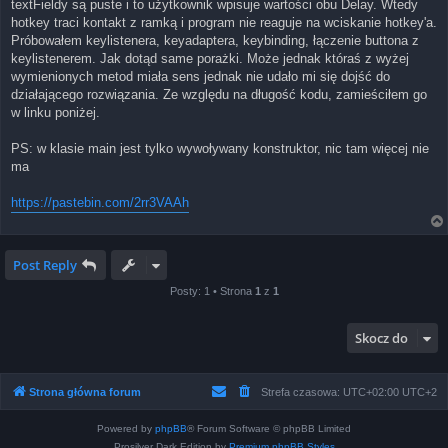
textFieldy są puste i to użytkownik wpisuje wartości obu Delay. Wtedy
hotkey traci kontakt z ramką i program nie reaguje na wciskanie hotkey'a.
Próbowałem keylistenera, keyadaptera, keybinding, łączenie buttona z
keylistenerem. Jak dotąd same porażki. Może jednak któraś z wyżej
wymienionych metod miała sens jednak nie udało mi się dojść do
działającego rozwiązania. Ze względu na długość kodu, zamieściłem go
w linku poniżej.
PS: w klasie main jest tylko wywoływany konstruktor, nic tam więcej nie
ma
https://pastebin.com/2rr3VAAh
Post Reply
Posty: 1 • Strona
1
z
1
Skocz do
Strona główna forum
Strefa czasowa: UTC+02:00 UTC+2
Powered by
phpBB
® Forum Software © phpBB Limited
Prosilver Dark Edition by
Premium phpBB Styles