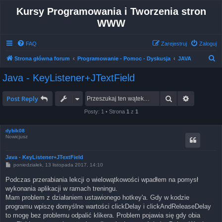
Kursy Programowania i Tworzenia stron
WWW
FAQ
Zarejestruj
Zaloguj
S
Strona główna forum
Programowanie - Pomoc - Dyskusja
JAVA
z
Java - KeyListener+JTextField
u
k
Szukaj
Wyszukiw
Post Reply
a
Posty: 1 • Strona
1
z
1
j
dybik08
Nowicjusz
Java - KeyListener+JTextField
P
poniedziałek, 13 listopada 2017, 14:10
o
s
Podczas przerabiania lekcji o wielowątkowości wpadłem na pomysł
t
wykonania aplikacji w ramach treningu.
Mam problem z działaniem ustawionego hotkey'a. Gdy w kodzie
programu wpiszę domyślne wartości clickDelay i clickAndReleaseDelay
to mogę bez problemu odpalić klikera. Problem pojawia się gdy obia