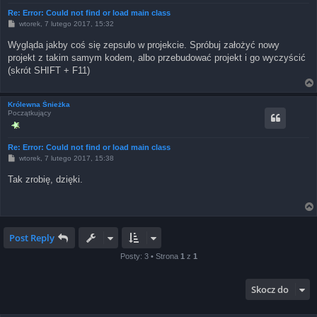
Re: Error: Could not find or load main class
P
wtorek, 7 lutego 2017, 15:32
o
s
Wygląda jakby coś się zepsuło w projekcie. Spróbuj założyć nowy
t
projekt z takim samym kodem, albo przebudować projekt i go wyczyścić
(skrót SHIFT + F11)
Królewna Śnieżka
Początkujący
Re: Error: Could not find or load main class
P
wtorek, 7 lutego 2017, 15:38
o
s
Tak zrobię, dzięki.
t
Post Reply
Posty: 3 • Strona
1
z
1
Skocz do