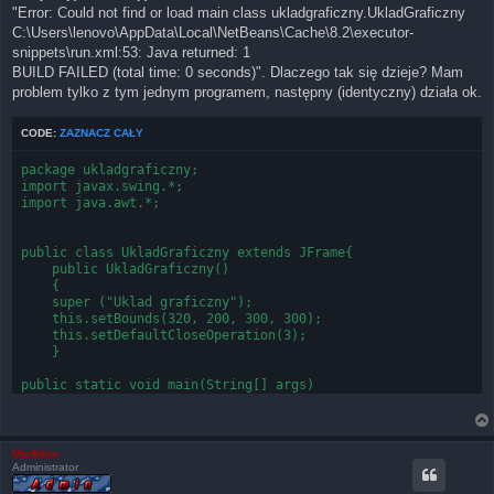
"Error: Could not find or load main class ukladgraficzny.UkladGraficzny
C:\Users\lenovo\AppData\Local\NetBeans\Cache\8.2\executor-
snippets\run.xml:53: Java returned: 1
BUILD FAILED (total time: 0 seconds)". Dlaczego tak się dzieje? Mam
problem tylko z tym jednym programem, następny (identyczny) działa ok.
CODE:
ZAZNACZ CAŁY
package ukladgraficzny;

import javax.swing.*;

import java.awt.*;

public class UkladGraficzny extends JFrame{

    public UkladGraficzny()

    {

    super ("Uklad graficzny");

    this.setBounds(320, 200, 300, 300);

    this.setDefaultCloseOperation(3);

    }

public static void main(String[] args) 

     {

      new UkladGraficzny ().setVisible(true);

     }

Morfidon
Administrator
}
