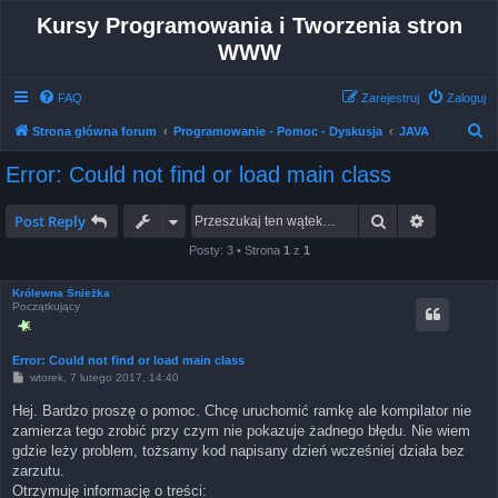
Kursy Programowania i Tworzenia stron
WWW
FAQ
Zarejestruj
Zaloguj
S
Strona główna forum
Programowanie - Pomoc - Dyskusja
JAVA
z
Error: Could not find or load main class
u
k
Szukaj
Wyszukiw
Post Reply
a
Posty: 3 • Strona
1
z
1
j
Królewna Śnieżka
Początkujący
Error: Could not find or load main class
P
wtorek, 7 lutego 2017, 14:40
o
s
Hej. Bardzo proszę o pomoc. Chcę uruchomić ramkę ale kompilator nie
t
zamierza tego zrobić przy czym nie pokazuje żadnego błędu. Nie wiem
gdzie leży problem, tożsamy kod napisany dzień wcześniej działa bez
zarzutu.
Otrzymuję informację o treści: