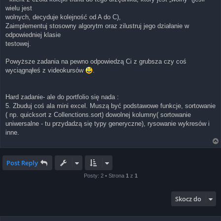
wielu jest
wolnych, decyduje kolejność od A do C),
Zaimplementuj stosowny algorytm oraz zilustruj jego działanie w
odpowiedniej klasie
testowej.
Powyższe zadania na pewno odpowiedzą Ci z grubsza czy coś
wyciągnąłeś z videokursów
.
Hard zadanie- ale do portfolio się nada :
5. Zbuduj coś ala mini excel. Muszą być podstawowe funkcje, sortowanie
( np. quicksort z Collenctions.sort) dowolnej kolumny( sortowanie
uniwersalne - tu przydadzą się typy generyczne), rysowanie wykresów i
inne.
Post Reply
Posty: 2 • Strona
1
z
1
Skocz do