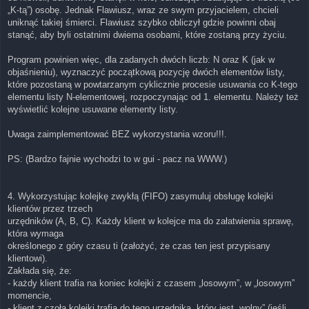
„K-tą”) osobę. Jednak Flawiusz, wraz ze swym przyjacielem, chcieli
uniknąć takiej śmierci. Flawiusz szybko obliczył gdzie powinni obaj
stanąć, aby byli ostatnimi dwiema osobami, które zostaną przy życiu.
Program powinien więc, dla zadanych dwóch liczb: N oraz K (jak w
objaśnieniu), wyznaczyć początkową pozycję dwóch elementów listy,
które pozostaną w powtarzanym cyklicznie procesie usuwania co K-tego
elementu listy N-elementowej, rozpoczynając od 1. elementu. Należy też
wyświetlić kolejne usuwane elementy listy.
Uwaga zaimplementować BEZ wykorzystania wzoru!!!.
PS: (Bardzo fajnie wychodzi to w gui - pacz na WWW.)
4. Wykorzystując kolejkę zwykłą (FIFO) zasymuluj obsługę kolejki
klientów przez trzech
urzędników (A, B, C). Każdy klient w kolejce ma do załatwienia sprawę,
która wymaga
określonego z góry czasu ti (założyć, że czas ten jest przypisany
klientowi).
Zakłada się, że:
- każdy klient trafia na koniec kolejki z czasem „losowym”, w „losowym”
momencie,
- klient z czoła kolejki trafia do tego urzędnika, który jest „wolny” (jeśli