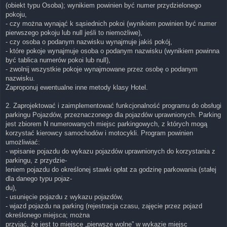
(obiekt typu Osoba); wynikiem powinien być numer przydzielonego
pokoju,
- czy można wynająć k sąsiednich pokoi (wynikiem powinien być numer
pierwszego pokoju lub null jeśli to niemożliwe),
- czy osoba o podanym nazwisku wynajmuje jakiś pokój,
- które pokoje wynajmuje osoba o podanym nazwisku (wynikiem powinna
być tablica numerów pokoi lub null),
- zwolnij wszystkie pokoje wynajmowane przez osobę o podanym
nazwisku.
Zaproponuj ewentualne inne metody klasy Hotel.
2. Zaprojektować i zaimplementować funkcjonalność programu do obsługi
parkingu Pojazdów, przeznaczonego dla pojazdów uprawnionych. Parking
jest zbiorem N numerowanych miejsc parkingowych, z których mogą
korzystać kierowcy samochodów i motocykli. Program powinien
umożliwiać:
- wpisanie pojazdu do wykazu pojazdów uprawnionych do korzystania z
parkingu, z przydzie-
leniem pojazdu do określonej stawki opłat za godzinę parkowania (stałej
dla danego typu pojaz-
du),
- usunięcie pojazdu z wykazu pojazdów,
- wjazd pojazdu na parking (rejestracja czasu, zajęcie przez pojazd
określonego miejsca; można
przyjąć, że jest to miejsce „pierwsze wolne” w wykazie miejsc