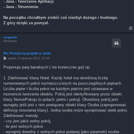
- Java - Tworzenie Aplikacji
- Java - Strumienie.
Na początku chciałbym zrobić coś niezbyt dużego i trudnego.
Z góry dzięki za pomysł.
rangunim
Nowicjusz
Re: Pomysł na projekt w Javie.
P
piątek, 2 sierpnia 2013, 22:53
o
s
Proponuje parę banalnych ( nie koniecznie gui) np.
t
1. Zdefiniować klasę Hotel. Każdy hotel ma określoną liczbę
numerowanych pokoi rozmieszczonych na poszczególnych piętrach.
Liczba pięter i liczba pokoi na każdym piętrze jest ustawiana w
momencie tworzenia obiektu. Pokój jest identyfikowany przez obiekt
klasy NumerPokoju (o polach: pietro i pokoj). Określony pokój jest
wynajęty jeśli jest z nim powiązany obiekt klasy Osoba (zaproponować
definicję stosownej klasy). Jedna osoba może wynajmować wiele pokoi.
Zdefiniować metody:
- czy jest jakiś wolny pokój,
- ile jest wolnych pokoi,
- wynajmij dowolny z wolnych pokoi podanej (jako parametr) osobie