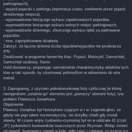
parkingowych),
- wyjazd pojazdu z parkingu (rejestracja czasu, zwolnienie przez pojazd
określonego miejsca),
- wyprowadzenie bieżącego wykazu zaparkowanych pojazdów,
- wyprowadzenie bieżącego wykazu wolnych miejsc parkingowych,
- wyprowadzenie dziennego, zbiorczego wykazu opłat za parkowanie
pojazdów,
- inne, zaprojektowane działania.
Założyć, że łączna dzienna liczba wjazdów/wyjazdów nie przekracza
4*N.
Zrealizować w programie hierarchię klas: Pojazd, Motocykl, Samochód,
Samochód osobowy, Samo-
chód dostawczy, proponując samodzielnie charakterystykę obiektów tych
klas w taki sposób, by zilustrować polimorfizm w odniesieniu do w/w
metod.
3. Zaprogramuj, z użyciem jednokierunkowej listy cyklicznej (w której
następnikiem „ostatnie-go” elementu jest „pierwszy” element listy), tzw.
problem Flawiusza Josephusa.
Objaśnienie:
Flawiusz Josephus był historykiem żyjącym w I w. Legenda głosi, że
gdyby nie jego talent ma-tematyczny, nie dożyłby chwili gdy został
sławny. W czasie wojny żydowsko-rzymskiej był on w oddziale 41 (czyli
„N”) żydowskich buntowników osaczonych przez Rzymian. Woląc śmierć
od niewoli, buntownicy stanęli w kole, odliczając i zabijając co trzecią (co