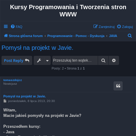
Kursy Programowania i Tworzenia stron
WWW
FAQ
Zarejestruj
Zaloguj
S
Strona główna forum
Programowanie - Pomoc - Dyskusja
JAVA
z
Pomysł na projekt w Javie.
u
k
Szukaj
Wyszukiw
Post Reply
a
Posty: 2 • Strona
1
z
1
j
tomaszdojcz
Nowicjusz
Pomysł na projekt w Javie.
P
poniedziałek, 8 lipca 2013, 20:30
o
s
Witam,
t
Macie jakieś pomysły na projekt w Javie?
Przeszedłem kursy:
- Java