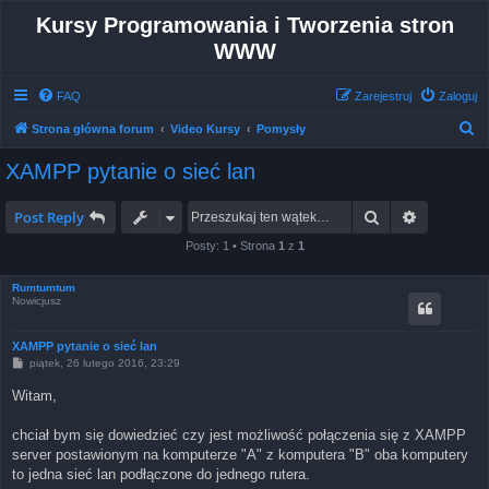
Kursy Programowania i Tworzenia stron
WWW
FAQ
Zarejestruj
Zaloguj
S
Strona główna forum
Video Kursy
Pomysły
z
XAMPP pytanie o sieć lan
u
k
Szukaj
Wyszukiw
Post Reply
a
Posty: 1 • Strona
1
z
1
j
Rumtumtum
Nowicjusz
XAMPP pytanie o sieć lan
P
piątek, 26 lutego 2016, 23:29
o
s
Witam,
t
chciał bym się dowiedzieć czy jest możliwość połączenia się z XAMPP
server postawionym na komputerze "A" z komputera "B" oba komputery
to jedna sieć lan podłączone do jednego rutera.