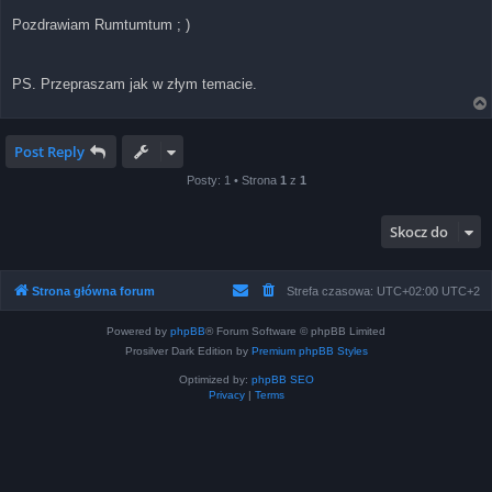
Pozdrawiam Rumtumtum ; )
PS. Przepraszam jak w złym temacie.
Post Reply
Posty: 1 • Strona
1
z
1
Skocz do
Strona główna forum
Strefa czasowa: UTC+02:00 UTC+2
Powered by
phpBB
® Forum Software © phpBB Limited
Prosilver Dark Edition by
Premium phpBB Styles
Optimized by:
phpBB SEO
Privacy
|
Terms