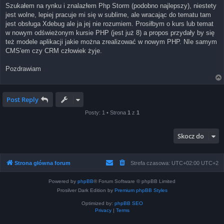
Szukałem na rynku i znalazłem Php Storm (podobno najlepszy), niestety
jest wolne, lepiej pracuje mi się w sublime, ale wracając do tematu tam
jest obsługa Xdebug ale ja jej nie rozumiem. Prosiłbym o kurs lub temat
w nowym odświeżonym kursie PHP (jest już 8) a propos przydały by się
też modele aplikacji jakie można zrealizować w nowym PHP. NIe samym
CMS'em czy CRM człowiek żyje.
Pozdrawiam
Post Reply
Posty: 1 • Strona
1
z
1
Skocz do
Strona główna forum
Strefa czasowa: UTC+02:00 UTC+2
Powered by
phpBB
® Forum Software © phpBB Limited
Prosilver Dark Edition by
Premium phpBB Styles
Optimized by:
phpBB SEO
Privacy
|
Terms