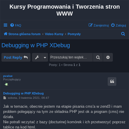
Kursy Programowania i Tworzenia stron
WWW
FAQ
Zarejestruj
Zaloguj
S
Strona główna forum
Video Kursy
Pomysły
z
Debugging w PHP XDebug
u
k
Szukaj
Wyszukiw
Post Reply
a
Posty: 1 • Strona
1
z
1
j
pvalue
Początkujący
Debugging w PHP XDebug
P
sobota, 3 kwietnia 2021, 06:47
o
s
Jak w temacie, obecnie jestem na etapie pisania cms'a w zend3 i mam
t
problem polegający na tym ze składnia PHP jest ok a program (cms) nie
działa.
Nie potrafi wczytać z bazy (docturine) komórek i ich przetworzyć poprzez
tablice na kod html.