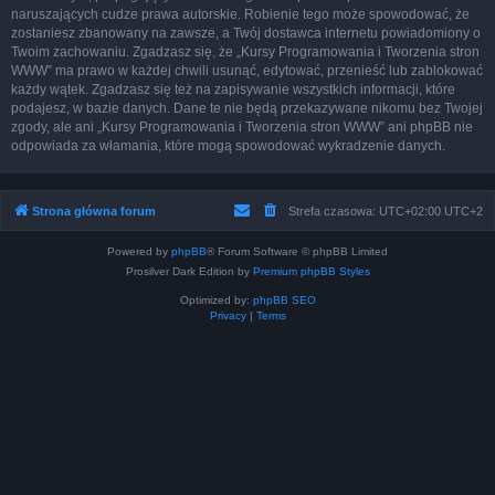
naruszających cudze prawa autorskie. Robienie tego może spowodować, że
zostaniesz zbanowany na zawsze, a Twój dostawca internetu powiadomiony o
Twoim zachowaniu. Zgadzasz się, że „Kursy Programowania i Tworzenia stron
WWW” ma prawo w każdej chwili usunąć, edytować, przenieść lub zablokować
każdy wątek. Zgadzasz się też na zapisywanie wszystkich informacji, które
podajesz, w bazie danych. Dane te nie będą przekazywane nikomu bez Twojej
zgody, ale ani „Kursy Programowania i Tworzenia stron WWW” ani phpBB nie
odpowiada za włamania, które mogą spowodować wykradzenie danych.
Strona główna forum
Strefa czasowa: UTC+02:00 UTC+2
Powered by
phpBB
® Forum Software © phpBB Limited
Prosilver Dark Edition by
Premium phpBB Styles
Optimized by:
phpBB SEO
Privacy
|
Terms