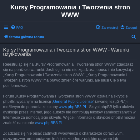
Kursy Programowania i Tworzenia stron
WWW
FAQ
Zarejestruj
Zaloguj
S
Strona główna forum
z
Kursy Programowania i Tworzenia stron WWW - Warunki
u
użytkowania
k
Rejestrując się na „Kursy Programowania i Tworzenia stron WWW” zgadzasz
a
się na poniższe warunki. Jeśli się na nie nie zgadzasz, opuść i nie korzystaj z
j
„Kursy Programowania i Tworzenia stron WWW”. „Kursy Programowania i
Tworzenia stron WWW” ma prawo zmienić te warunki, ale musi Cię o tym
poinformować.
Forum „Kursy Programowania i Tworzenia stron WWW” działa na skrypcie
phpBB, wydanym na licencji „
General Public License
” (zwanej też „GPL”) i
możliwym do pobrania ze strony
www.phpBB3.PL
. Skrypt phpBB tylko ułatwia
dyskusje przez Internet, jego autorzy nie kontrolują tekstów zamieszczanych w
Internecie za pomocą tego skryptu. Więcej informacji o skrypcie phpBB można
znaleźć na stronie
www.phpBB3.PL
.
Zgadzasz się nie pisać żadnych wypowiedzi o charakterze obraźliwym,
oszczerczym, propagującym treści niezgodne z polskim prawem lub