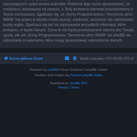
naruszających cudze prawa autorskie. Robienie tego może spowodować, że
zostaniesz zbanowany na zawsze, a Twój dostawca internetu powiadomiony o
Twoim zachowaniu. Zgadzasz się, że „Kursy Programowania i Tworzenia stron
WWW” ma prawo w każdej chwili usunąć, edytować, przenieść lub zablokować
każdy wątek. Zgadzasz się też na zapisywanie wszystkich informacji, które
podajesz, w bazie danych. Dane te nie będą przekazywane nikomu bez Twojej
zgody, ale ani „Kursy Programowania i Tworzenia stron WWW” ani phpBB nie
odpowiada za włamania, które mogą spowodować wykradzenie danych.
Strona główna forum
Strefa czasowa: UTC+02:00 UTC+2
Powered by
phpBB
® Forum Software © phpBB Limited
Prosilver Dark Edition by
Premium phpBB Styles
Optimized by:
phpBB SEO
Privacy
|
Terms