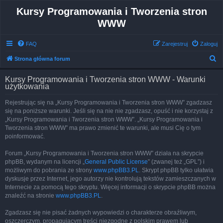
Kursy Programowania i Tworzenia stron
WWW
FAQ
Zarejestruj
Zaloguj
S
Strona główna forum
z
Kursy Programowania i Tworzenia stron WWW - Warunki
u
użytkowania
k
Rejestrując się na „Kursy Programowania i Tworzenia stron WWW” zgadzasz
a
się na poniższe warunki. Jeśli się na nie nie zgadzasz, opuść i nie korzystaj z
j
„Kursy Programowania i Tworzenia stron WWW”. „Kursy Programowania i
Tworzenia stron WWW” ma prawo zmienić te warunki, ale musi Cię o tym
poinformować.
Forum „Kursy Programowania i Tworzenia stron WWW” działa na skrypcie
phpBB, wydanym na licencji „
General Public License
” (zwanej też „GPL”) i
możliwym do pobrania ze strony
www.phpBB3.PL
. Skrypt phpBB tylko ułatwia
dyskusje przez Internet, jego autorzy nie kontrolują tekstów zamieszczanych w
Internecie za pomocą tego skryptu. Więcej informacji o skrypcie phpBB można
znaleźć na stronie
www.phpBB3.PL
.
Zgadzasz się nie pisać żadnych wypowiedzi o charakterze obraźliwym,
oszczerczym, propagującym treści niezgodne z polskim prawem lub