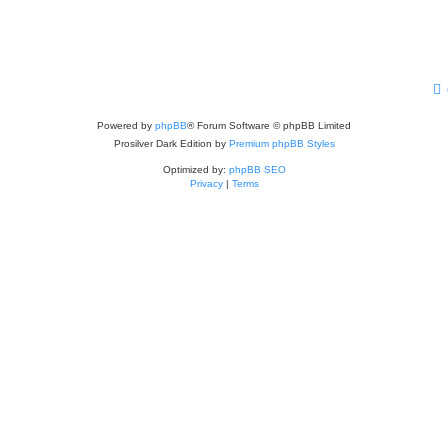
Powered by
phpBB
® Forum Software © phpBB Limited
Prosilver Dark Edition by
Premium phpBB Styles
Optimized by:
phpBB SEO
Privacy
|
Terms