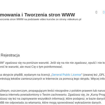
Szuk
amowania i Tworzenia stron WWW
orzenia stron WWW na podstawie video kursów ze strony videokurs.pl
Rejestracja
W” zgadzasz się na poniższe warunki. Jeśli się na nie nie zgadzasz, opuść i nie 
ić te warunki, ale musi Cię o tym poinformować.
 skrypcie phpBB, wydanym na licencji „
General Public License
” (zwanej też „GPL
 kontrolują tekstów zamieszczanych w Internecie za pomocą tego skryptu. Więcej in
aźliwym, oszczerczym, propagującym treści niezgodne z polskim prawem lub naru
tawca internetu powiadomiony o Twoim zachowaniu. Zgadzasz się, że „Kursy Pro
zasz się też na zapisywanie wszystkich informacji, które podajesz, w bazie dany
hpBB nie odpowiada za włamania, które mogą spowodować wykradzenie danych.