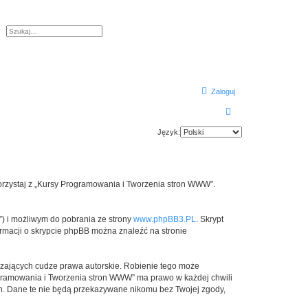
aj
Wyszukiwanie zaawansowane
Zaloguj
S
z
Język:
u
k
a
korzystaj z „Kursy Programowania i Tworzenia stron WWW”.
j
”) i możliwym do pobrania ze strony
www.phpBB3.PL
. Skrypt
formacji o skrypcie phpBB można znaleźć na stronie
szających cudze prawa autorskie. Robienie tego może
gramowania i Tworzenia stron WWW” ma prawo w każdej chwili
ch. Dane te nie będą przekazywane nikomu bez Twojej zgody,