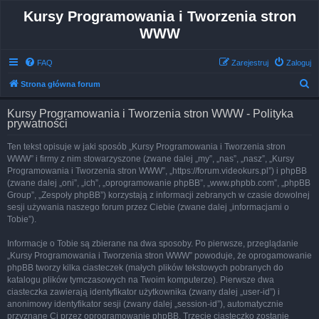
Kursy Programowania i Tworzenia stron
WWW
FAQ
Zarejestruj
Zaloguj
S
Strona główna forum
z
Kursy Programowania i Tworzenia stron WWW - Polityka
u
prywatności
k
Ten tekst opisuje w jaki sposób „Kursy Programowania i Tworzenia stron
a
WWW” i firmy z nim stowarzyszone (zwane dalej „my”, „nas”, „nasz”, „Kursy
j
Programowania i Tworzenia stron WWW”, „https://forum.videokurs.pl”) i phpBB
(zwane dalej „oni”, „ich”, „oprogramowanie phpBB”, „www.phpbb.com”, „phpBB
Group”, „Zespoły phpBB”) korzystają z informacji zebranych w czasie dowolnej
sesji używania naszego forum przez Ciebie (zwane dalej „informacjami o
Tobie”).
Informacje o Tobie są zbierane na dwa sposoby. Po pierwsze, przeglądanie
„Kursy Programowania i Tworzenia stron WWW” powoduje, że oprogamowanie
phpBB tworzy kilka ciasteczek (małych plików tekstowych pobranych do
katalogu plików tymczasowych na Twoim komputerze). Pierwsze dwa
ciasteczka zawierają identyfikator użytkownika (zwany dalej „user-id”) i
anonimowy identyfikator sesji (zwany dalej „session-id”), automatycznie
przyznane Ci przez oprogramowanie phpBB. Trzecie ciasteczko zostanie