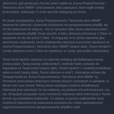
utworzone, gdy przejrzysz chociaż jeden wątek na „Kursy Programowania i
Tworzenia stron WWW” i jest używane żeby zapisywać, które wątki zostały
przeczytane, ułatwiając Ci w ten sposób nawigację po forum.
W czasie przeglądania „Kursy Programowania i Tworzenia stron WWW”
możemy też utworzyć ciasteczka niezależne od oprogramowania phpBB, ale
ich ten dokument nie dotyczy - ma on opisywać tylko strony utworzone przez
oprogramowanie phpBB. Drugi sposób, w który zbieramy informacje o Tobie, to
wysyłanie ich do nas przez Ciebie. To mogą być m.in: posty napisane jako
anonimowy użytkownik, konto użytkownika założone w procesie rejestracji na
„Kursy Programowania i Tworzenia stron WWW” (zwane dalej „Twoim kontem”)
i posty napisane przez Ciebie po rejestracji, w czasie, gdy jesteś zalogowany.
Twoje konto będzie zawierać co najmniej unikalną identyfikacyjną nazwę
(zwaną dalej „Twoją nazwą użytkownika”), osobiste hasło używane do
logowania na Twoje konto (zwane dalej „Twoim hasłem”) i osobisty prawidłowy
adres e-mail (zwany dalej „Twoim adresem e-mail”). Informacje podane dla
Twojego konta na „Kursy Programowania i Tworzenia stron WWW” są
chronione przez prawa dotyczące ochrony danych osobowych w państwie, w
którym stoi nasz serwer. Mamy prawo wymagać podania dodatkowych
informacji przy rejestracji i to my ustalamy, czy podanie ich jest konieczne, czy
nie. W każdym przypadku masz możliwość wybrania, które informacje o Twoim
koncie są wyświetlane publicznie. Co więcej, w panelu użytkownika masz
możliwość włączenia lub wyłaczenia wysyłania do Ciebie automatycznie
wygenerowanych przez oprogramowanie phpBB e-maili.