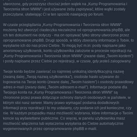
utworzone, gdy przejrzysz chociaż jeden wątek na „Kursy Programowania i
Tworzenia stron WWW” i jest używane żeby zapisywać, które wątki zostały
przeczytane, ułatwiając Ci w ten sposób nawigację po forum.
W czasie przeglądania „Kursy Programowania i Tworzenia stron WWW”
możemy też utworzyć ciasteczka niezależne od oprogramowania phpBB, ale
ich ten dokument nie dotyczy - ma on opisywać tylko strony utworzone przez
oprogramowanie phpBB. Drugi sposób, w który zbieramy informacje o Tobie, to
wysyłanie ich do nas przez Ciebie. To mogą być m.in: posty napisane jako
anonimowy użytkownik, konto użytkownika założone w procesie rejestracji na
„Kursy Programowania i Tworzenia stron WWW” (zwane dalej „Twoim kontem”)
i posty napisane przez Ciebie po rejestracji, w czasie, gdy jesteś zalogowany.
Twoje konto będzie zawierać co najmniej unikalną identyfikacyjną nazwę
(zwaną dalej „Twoją nazwą użytkownika”), osobiste hasło używane do
logowania na Twoje konto (zwane dalej „Twoim hasłem”) i osobisty prawidłowy
adres e-mail (zwany dalej „Twoim adresem e-mail”). Informacje podane dla
Twojego konta na „Kursy Programowania i Tworzenia stron WWW” są
chronione przez prawa dotyczące ochrony danych osobowych w państwie, w
którym stoi nasz serwer. Mamy prawo wymagać podania dodatkowych
informacji przy rejestracji i to my ustalamy, czy podanie ich jest konieczne, czy
nie. W każdym przypadku masz możliwość wybrania, które informacje o Twoim
koncie są wyświetlane publicznie. Co więcej, w panelu użytkownika masz
możliwość włączenia lub wyłaczenia wysyłania do Ciebie automatycznie
wygenerowanych przez oprogramowanie phpBB e-maili.