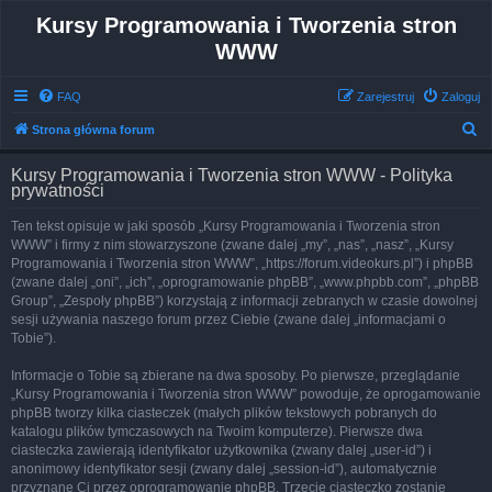
Kursy Programowania i Tworzenia stron
WWW
FAQ
Zarejestruj
Zaloguj
S
Strona główna forum
z
Kursy Programowania i Tworzenia stron WWW - Polityka
u
prywatności
k
Ten tekst opisuje w jaki sposób „Kursy Programowania i Tworzenia stron
a
WWW” i firmy z nim stowarzyszone (zwane dalej „my”, „nas”, „nasz”, „Kursy
j
Programowania i Tworzenia stron WWW”, „https://forum.videokurs.pl”) i phpBB
(zwane dalej „oni”, „ich”, „oprogramowanie phpBB”, „www.phpbb.com”, „phpBB
Group”, „Zespoły phpBB”) korzystają z informacji zebranych w czasie dowolnej
sesji używania naszego forum przez Ciebie (zwane dalej „informacjami o
Tobie”).
Informacje o Tobie są zbierane na dwa sposoby. Po pierwsze, przeglądanie
„Kursy Programowania i Tworzenia stron WWW” powoduje, że oprogamowanie
phpBB tworzy kilka ciasteczek (małych plików tekstowych pobranych do
katalogu plików tymczasowych na Twoim komputerze). Pierwsze dwa
ciasteczka zawierają identyfikator użytkownika (zwany dalej „user-id”) i
anonimowy identyfikator sesji (zwany dalej „session-id”), automatycznie
przyznane Ci przez oprogramowanie phpBB. Trzecie ciasteczko zostanie