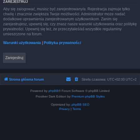
ZAREJESTRUJ
Aby się zalogować, musisz być zarejestrowany/a. Rejestracja zajmuje tylko
chwilę i znacznie zwiększa Twoje możliwości. Administrator może nadać
dodatkowe uprawnienia zarejestrowanym użytkownikom. Zanim się
zarejestrujesz, upewnij się, czy znasz nasze warunki użytkowania oraz politykę
prywatności. Upewnij się też, że przeczytałeś/aś wszystkie regulaminy
umieszczone na forum.
Warunki użytkowania
|
Polityka prywatności
Zarejestruj
Strona główna forum
Strefa czasowa: UTC+02:00 UTC+2
Powered by
phpBB
® Forum Software © phpBB Limited
Prosilver Dark Edition by
Premium phpBB Styles
Optimized by:
phpBB SEO
Privacy
|
Terms