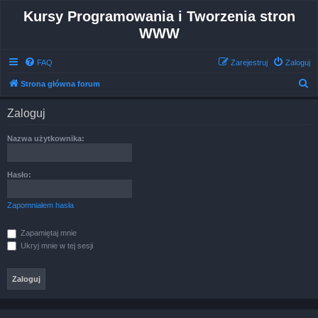
Kursy Programowania i Tworzenia stron
WWW
FAQ
Zarejestruj
Zaloguj
S
Strona główna forum
z
Zaloguj
u
k
Nazwa użytkownika:
a
j
Hasło:
Zapomniałem hasła
Zapamiętaj mnie
Ukryj mnie w tej sesji