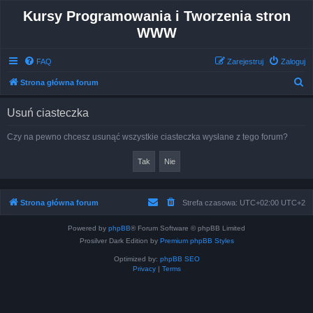
Kursy Programowania i Tworzenia stron
WWW
FAQ
Zarejestruj
Zaloguj
S
Strona główna forum
z
Usuń ciasteczka
u
k
Czy na pewno chcesz usunąć wszystkie ciasteczka wysłane z tego forum?
a
j
Strona główna forum
Strefa czasowa: UTC+02:00 UTC+2
Powered by
phpBB
® Forum Software © phpBB Limited
Prosilver Dark Edition by
Premium phpBB Styles
Optimized by:
phpBB SEO
Privacy
|
Terms