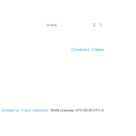
Szukaj
Wyszukiwanie za
Zarejestruj
Zaloguj
Contact us
Usuń ciasteczka
Strefa czasowa: UTC+02:00 UTC+2