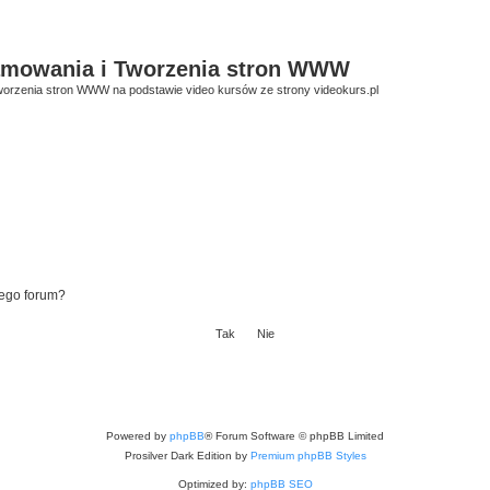
amowania i Tworzenia stron WWW
orzenia stron WWW na podstawie video kursów ze strony videokurs.pl
tego forum?
Powered by
phpBB
® Forum Software © phpBB Limited
Prosilver Dark Edition by
Premium phpBB Styles
Optimized by:
phpBB SEO