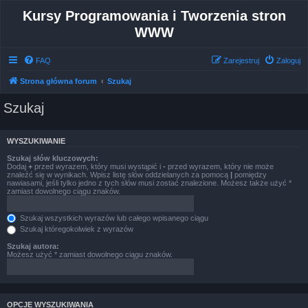
Kursy Programowania i Tworzenia stron
WWW
FAQ
Zarejestruj
Zaloguj
Strona główna forum
Szukaj
Szukaj
WYSZUKIWANIE
Szukaj słów kluczowych:
Dodaj
+
przed wyrazem, który musi wystąpić i
-
przed wyrazem, który nie może
znaleźć się w wynikach. Wpisz listę słów oddzielanych za pomocą
|
pomiędzy
nawiasami, jeśli tylko jedno z tych słów musi zostać znalezione. Możesz także użyć *
zamiast dowolnego ciągu znaków.
Szukaj wszystkich wyrazów lub całego wpisanego ciągu
Szukaj któregokolwiek z wyrazów
Szukaj autora:
Możesz użyć * zamiast dowolnego ciągu znaków.
OPCJE WYSZUKIWANIA