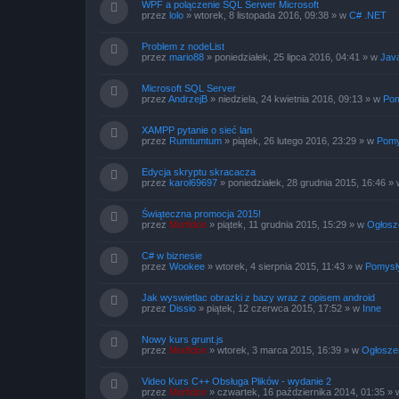
WPF a polączenie SQL Serwer Microsoft
przez
lolo
»
wtorek, 8 listopada 2016, 09:38
» w
C# .NET
Problem z nodeList
przez
mario88
»
poniedziałek, 25 lipca 2016, 04:41
» w
Java
Microsoft SQL Server
przez
AndrzejB
»
niedziela, 24 kwietnia 2016, 09:13
» w
Pom
XAMPP pytanie o sieć lan
przez
Rumtumtum
»
piątek, 26 lutego 2016, 23:29
» w
Pomy
Edycja skryptu skracacza
przez
karol69697
»
poniedziałek, 28 grudnia 2015, 16:46
»
Świąteczna promocja 2015!
przez
Morfidon
»
piątek, 11 grudnia 2015, 15:29
» w
Ogłosz
C# w biznesie
przez
Wookee
»
wtorek, 4 sierpnia 2015, 11:43
» w
Pomysł
Jak wyswietlac obrazki z bazy wraz z opisem android
przez
Dissio
»
piątek, 12 czerwca 2015, 17:52
» w
Inne
Nowy kurs grunt.js
przez
Morfidon
»
wtorek, 3 marca 2015, 16:39
» w
Ogłosze
Video Kurs C++ Obsługa Plików - wydanie 2
przez
Morfidon
»
czwartek, 16 października 2014, 01:35
» 