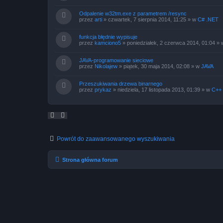
Odpalenie w32tm.exe z parametrem /resync
przez
arti
»
czwartek, 7 sierpnia 2014, 11:25
» w
C# .NET
funkcja błędnie wypisuje
przez
kamciono5
»
poniedziałek, 2 czerwca 2014, 01:04
» 
JAVA-programowanie sieciowe
przez
Nikolajew
»
piątek, 30 maja 2014, 02:08
» w
JAVA
Przeszukiwania drzewa binarnego
przez
prykaz
»
niedziela, 17 listopada 2013, 01:39
» w
C++
Powrót do zaawansowanego wyszukiwania
Strona główna forum