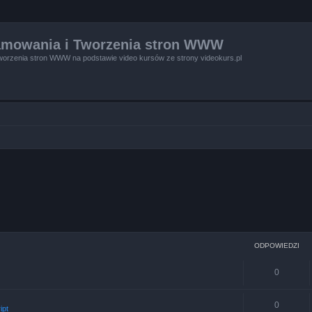
amowania i Tworzenia stron WWW
worzenia stron WWW na podstawie video kursów ze strony videokurs.pl
ODPOWIEDZI
0
0
ipt