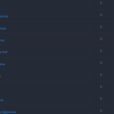
0
0
Script
0
ysły
0
sły
0
 w
PHP
0
enia
0
y
0
0
nia
0
w
Ogłoszenia