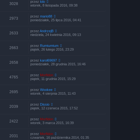
przez
lolo
3028
wtorek, 8 listopada 2016, 09:38
przez
mario88
2973
poniedziałek, 25 lipca 2016, 04:41
przez
AndrzejB
2633
niedziela, 24 kwietnia 2016, 09:13
przez
Rumtumtum
2663
piątek, 26 lutego 2016, 23:29
przez
karol69697
2658
poniedziałek, 28 grudnia 2015, 16:46
przez
Morfidon
4765
piątek, 11 grudnia 2015, 15:29
przez
Wookee
2695
wtorek, 4 sierpnia 2015, 11:43
przez
Dissio
2039
piątek, 12 czerwca 2015, 17:52
przez
Morfidon
2422
wtorek, 3 marca 2015, 16:39
przez
Morfidon
2031
czwartek, 16 października 2014, 01:35