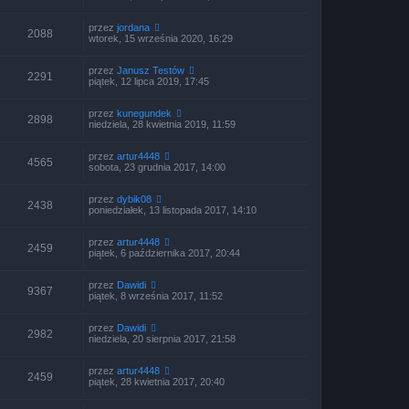
a
przez
jordana
2088
wtorek, 15 września 2020, 16:29
przez
Janusz Testów
2291
piątek, 12 lipca 2019, 17:45
przez
kunegundek
2898
niedziela, 28 kwietnia 2019, 11:59
przez
artur4448
4565
sobota, 23 grudnia 2017, 14:00
przez
dybik08
2438
poniedziałek, 13 listopada 2017, 14:10
przez
artur4448
2459
piątek, 6 października 2017, 20:44
przez
Dawidi
9367
piątek, 8 września 2017, 11:52
przez
Dawidi
2982
niedziela, 20 sierpnia 2017, 21:58
przez
artur4448
2459
piątek, 28 kwietnia 2017, 20:40