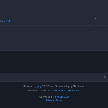
0
0
w
C# .NET
0
0
Powered by
phpBB
® Forum Software © phpBB Limited
Prosilver Dark Edition by
Premium phpBB Styles
Optimized by:
phpBB SEO
Privacy
|
Terms