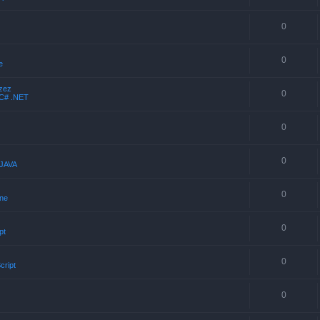
0
0
e
rzez
0
C# .NET
0
0
JAVA
0
nne
0
pt
0
cript
0