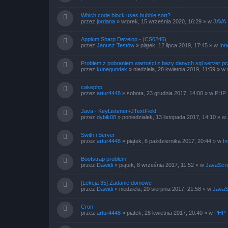
z
a
Which code block uses bubble sort?
a
przez
jordana
»
wtorek, 15 września 2020, 16:29
» w
JAVA
w
a
Appium Sharp Develop - (CS0246)
n
przez
Janusz Testów
»
piątek, 12 lipca 2019, 17:45
» w
Inn
s
o
Problem z pobraniem wartości z bazy danych sql server p
w
przez
kunegundek
»
niedziela, 28 kwietnia 2019, 11:59
» w
a
n
e
cakephp
przez
artur4448
»
sobota, 23 grudnia 2017, 14:00
» w
PHP
Java - KeyListener+JTextField
przez
dybik08
»
poniedziałek, 13 listopada 2017, 14:10
» w
Swith i Server
przez
artur4448
»
piątek, 6 października 2017, 20:44
» w
I
Bootstrap problem
przez
Dawidi
»
piątek, 8 września 2017, 11:52
» w
JavaScri
[Lekcja 35] Zadanie domowe
przez
Dawidi
»
niedziela, 20 sierpnia 2017, 21:58
» w
JavaS
Cron
przez
artur4448
»
piątek, 28 kwietnia 2017, 20:40
» w
PHP