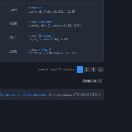
przez
arti
1489
czwartek, 7 sierpnia 2014, 11:25
przez
kamciono5
2895
poniedziałek, 2 czerwca 2014, 01:04
przez
Nikolajew
2511
piątek, 30 maja 2014, 02:08
przez
prykaz
2536
niedziela, 17 listopada 2013, 01:39
1
Search found 73 matches
2
3
N
a
s
t
Skocz do
ę
p
n
a
Contact us
Usuń ciasteczka
Strefa czasowa: UTC+02:00 UTC+2
s
t
r
o
n
a