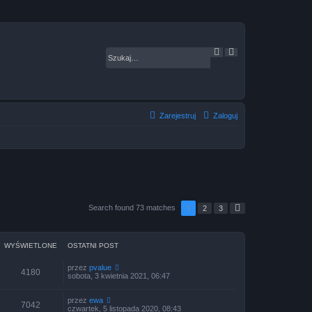
S
W
z
y
u
s
k
z
a
u
j
k
i
w
Zarejestruj
Zaloguj
a
n
i
e
z
a
a
w
a
n
s
1
Search found 73 matches
2
3
N
o
a
w
s
a
t
n
ę
e
WYŚWIETLONE
OSTATNI POST
p
n
a
przez
pvalue
4180
s
sobota, 3 kwietnia 2021, 06:47
t
r
przez
ewa
o
7042
czwartek, 5 listopada 2020, 08:43
n