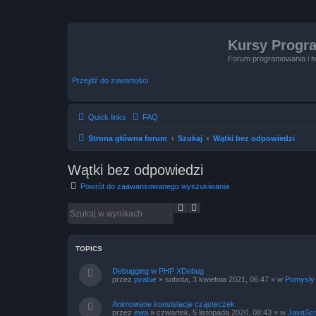
Kursy Progr
Forum programowania i t
Przejdź do zawartości
Quick links
FAQ
Strona główna forum
Szukaj
Wątki bez odpowiedzi
Wątki bez odpowiedzi
Powrót do zaawansowanego wyszukiwania
S
W
z
y
u
s
k
z
a
u
TOPICS
j
k
i
Debugging w PHP XDebug
w
przez
pvalue
»
sobota, 3 kwietnia 2021, 06:47
» w
Pomysły
a
n
Animowane konstelacje cząsteczek
i
przez
ewa
»
czwartek, 5 listopada 2020, 08:43
» w
JavaScr
e