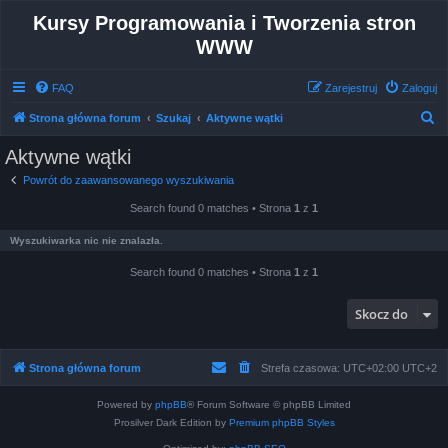
Kursy Programowania i Tworzenia stron
WWW
FAQ
Zarejestruj
Zaloguj
S
Strona główna forum
Szukaj
Aktywne wątki
z
Aktywne wątki
u
Powrót do zaawansowanego wyszukiwania
k
Search found 0 matches • Strona
1
z
1
a
j
Wyszukiwarka nic nie znalazła.
Search found 0 matches • Strona
1
z
1
Skocz do
Strona główna forum
Strefa czasowa: UTC+02:00 UTC+2
Powered by
phpBB
® Forum Software © phpBB Limited
Prosilver Dark Edition by
Premium phpBB Styles