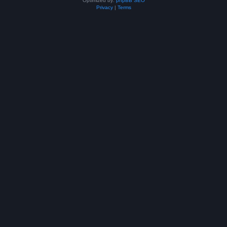
Optimized by:
phpBB SEO
Privacy
|
Terms