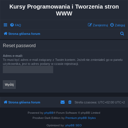
Kursy Programowania i Tworzenia stron
WWW
FAQ
Zarejestruj
Zaloguj
S
Strona główna forum
z
Reset password
u
k
Adres e-mail:
To musi być adres e-mail związany z Twoim kontem. Jeżeli nie zmieniałeś go w panelu
a
użytkownika, jest to adres podany w czasie rejestracji.
j
Strona główna forum
Strefa czasowa: UTC+02:00 UTC+2
Powered by
phpBB
® Forum Software © phpBB Limited
Prosilver Dark Edition by
Premium phpBB Styles
Optimized by:
phpBB SEO